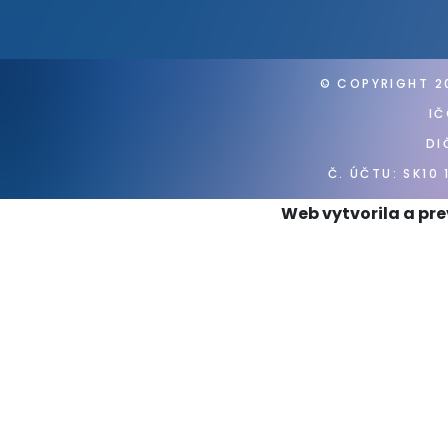
© COPYRIGHT
2
IČ
DI
Č. ÚČTU: SK10 
Web vytvorila a pr