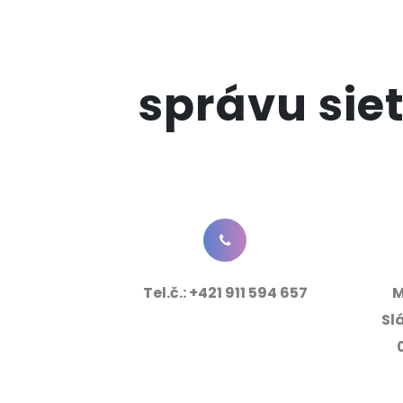
správu sie
Tel.č.:
+421 911 594 657
M
Sl