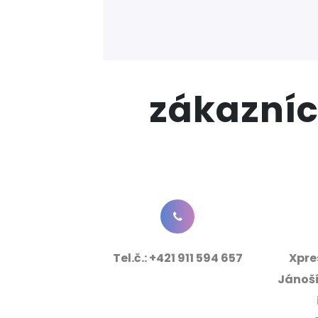
zákazníc
Tel.č.:
+421 911 594 657
Xpres
Jánoší