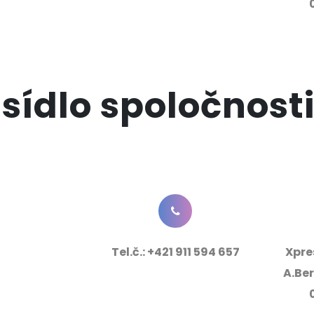
sídlo spoločnost
Tel.č.:
+421 911 594 657
Xpres
A.Be