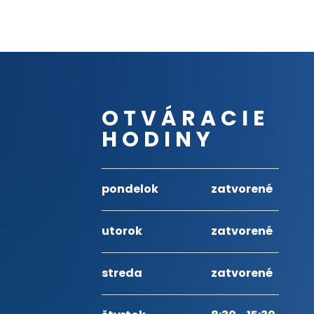
OTVÁRACIE
HODINY
pondelok
zatvorené
utorok
zatvorené
streda
zatvorené