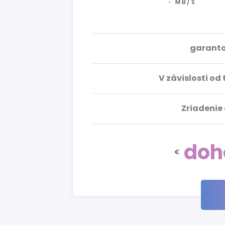
MB/S
garantov
V závislosti od
Zriadenie
doh
€