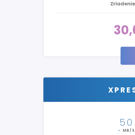
Zriadenie
30
XPRES
50
MB/