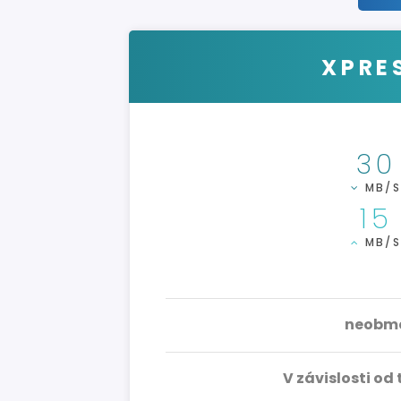
XPRES
30
MB/
15
MB/
neobme
V závislosti od