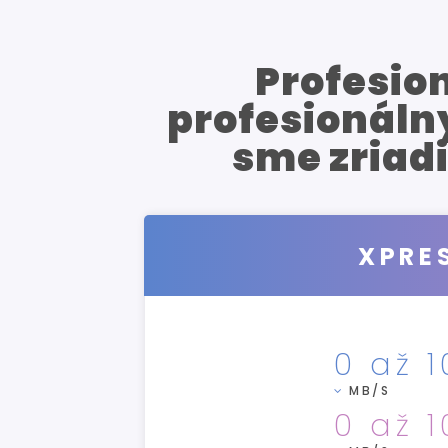
Profesion
profesionálny
sme zriadi
XPRE
0 až 
MB/S
0 až 