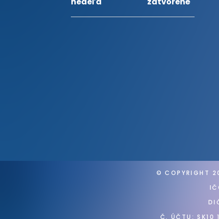
nedeľa
zatvorené
© COPYRIGHT
2
IČ
DI
Č. ÚČTU: SK10 