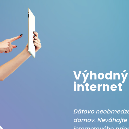
Výhodný 
internet
Dátovo neobmedzen
domov. Neváhajte a
internetového prip