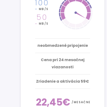
100
MB/S
50
MB/S
neobmedzené pripojenie
Cena pri 24 mesačnej
viazanosti
Zriadenie a aktivácia 59€
22,45€
/MESAČNE